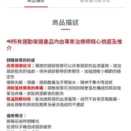
商品描述
送貨及付款方式
商品描述
📢所有運動復健產品均由專業
治療師精心挑選及推
介
頸椎按摩的好處
改善健康狀況
：
適度的頸部按摩可以改善頸部的血液循環，增加
頸部肌肉的強度，保持頸部韌帶的柔韌性，加強頸椎小關節的穩
定性
緩解失眠、頭痛、頸肩酸痛及手臂麻木、精神不集中等症狀
消除落枕帶來的疼痛：
頸椎按摩可消除因睡覺落枕構成的肩部痙
攣及疼痛，放鬆肩頸緊張的肌肉
恒溫熱敷功效：
能加速肩頸的血液循環，自然不容易受風酸痛，
減低頸椎和肩部因風寒及著涼造成的不適感
適用情況：
屏幕前長時間曝光
低頭玩手機造成頸部疲勞