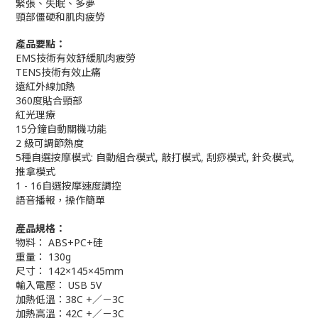
緊張、失眠、多夢
頸部僵硬和肌肉疲勞
產品要點：
EMS技術有效舒緩肌肉疲勞
TENS技術有效止痛
遠紅外線加熱
360度貼合頸部
紅光理療
15分鐘自動關機功能
2 級可調節熱度
5種自選按摩模式: 自動組合模式, 敲打模式, 刮痧模式, 針灸模式,
推拿模式
1 - 16自選按摩速度調控
語音播報，操作簡單
產品規格：
物料： ABS+PC+硅
重量： 130g
尺寸： 142×145×45mm
輸入電壓： USB 5V
加熱低溫：38C +／－3C
加熱高溫：42C +／－3C