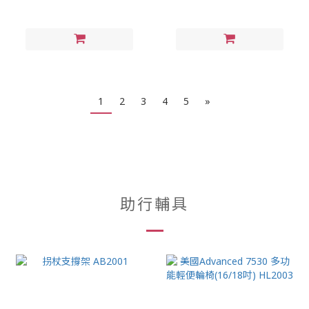
1
2
3
4
5
»
助行輔具