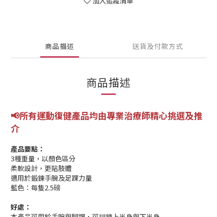
加入追蹤清單
商品描述
送貨及付款方式
商品描述
📢所有運動復健產品均由專業
治療師精心挑選及推
介
產品要點：
3種重量，以顏色區分
柔軟設計，更貼肢體
適用於鍛鍊手腕及足踝力量
藍色：每隻2.5磅
好處：
本產品可用於手腕與腳踝，可訓鍊上半身與下半身