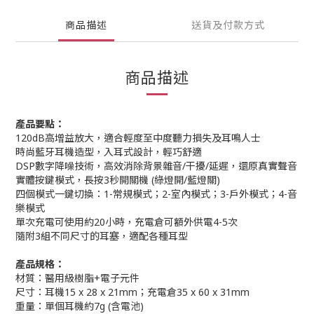
商品描述
送貨及付款方式
商品描述
產品要點：
120dB高增益放大，適合輕度至中度聽力損失及耳鳴人士
時尚藍牙耳機造型，入耳式設計，輕巧舒適
DSP數字降噪技術，高效消除背景雜音/干擾/延遲，還原真實聲音
實體按鍵模式，長按3秒開關機 (綠燈開/藍燈關)
四個模式一鍵切換：1-常規模式；2-室內模式；3-戶外模式；4-音
樂模式
單次充電可使用約20小時，充電倉可額外供電4-5次
隨附3組不同尺寸的耳塞，適配各種耳型
產品規格：
材質：醫用級樹脂+電子元件
尺寸：耳機15 x 28 x 21mm；充電倉35 x 60 x 31mm
重量：單個耳機約7g (含電池)