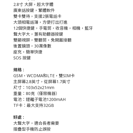
2.8寸 大屏，超大字體
廣東話按鍵，繁體軟件
雙卡雙待，支援2張電話卡
大頭相電話簿，方便打出打進
12個快捷鍵，手電筒，收音機，相機，藍牙
聲大字大，兼有助聽器按鍵
雙顯視屏，雙聽筒，免開蓋接聽
後置鏡頭，30萬像數
座充，簡單快捷
SOS 按鍵
規格 :
GSM，WCDMA和LTE，雙SIM卡
主屏幕2.8英寸，從屏幕1.7英寸
尺寸：103x52x21mm
重量：80克（僅限機器）
電池：鋰離子電池1200mAH
TF卡：最大支持32GB
好處 :
大聲大字，適合長者需要
摺疊型手機防止誤按