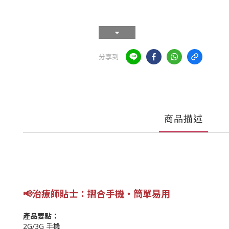
分享到
商品描述
📢
治療師貼士
：摺合手機
‧簡單易用
產品要點：
2G/3G 手機