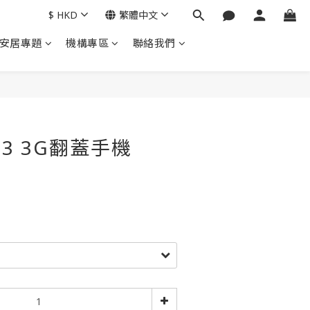
$
HKD
繁體中文
安居專題
機構專區
聯絡我們
立即購買
533 3G翻蓋手機