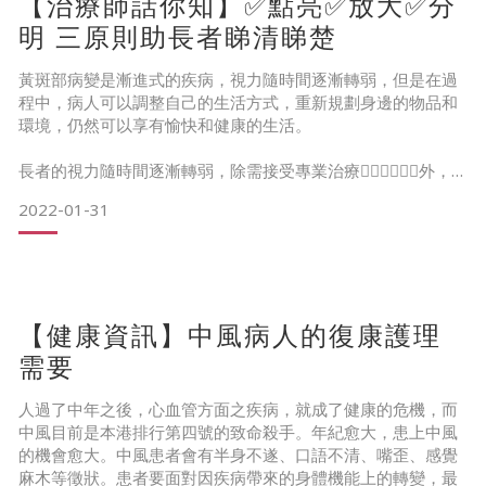
【治療師話你知】✅點亮✅放大✅分
明 三原則助長者睇清睇楚
黃斑部病變是漸進式的疾病，視力隨時間逐漸轉弱，但是在過
2.甚麼尺寸的輪椅適合使用者呢？
程中，病人可以調整自己的生活方式，重新規劃身邊的物品和
環境，仍然可以享有愉快和健康的生活。
座椅闊度：臀部兩側應預留一定空間，座椅必須比使用者的臀
長者的視力隨時間逐漸轉弱，除需接受專業治療👨🏻‍⚕️👩🏻‍⚕️外，不
部寬 2 到 4 厘米。一般來說，坐闊16吋至18吋的主流輪
同類型的產品也為有需要的長者提供輔助，利用以下三個原則
2022-01-31
✅可幫助長者改善視力減弱的問題「✅點亮✅放大✅分明」。
【點亮多幾盞燈】
重新規劃環境中的照明設備，點亮多#照明燈🔦，換上大燭光
的燈泡或為長者在床上和辨公桌上閱讀✍️時提供穩定的光源
【健康資訊】中風病人的復康護理
🔆，會讓你更容易看清處周圍事物
需要
人過了中年之後，心血管方面之疾病，就成了健康的危機，而
中風目前是本港排行第四號的致命殺手。年紀愈大，患上中風
的機會愈大。中風患者會有半身不遂、口語不清、嘴歪、感覺
麻木等徵狀。患者要面對因疾病帶來的身體機能上的轉變，最