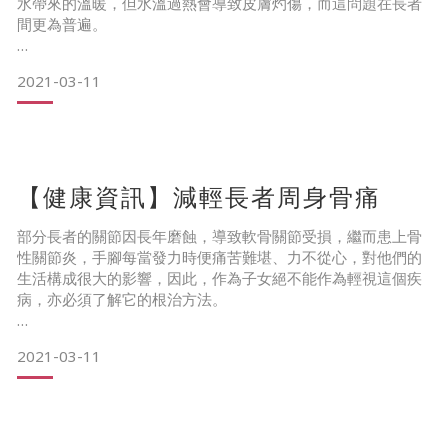
水帶來的溫暖，但水溫過熱會導致皮膚灼傷，而這問題在長者
間更為普遍。
在寒冬中，人們習慣把水溫調較至較高的水平，而隨著年紀增
2021-03-11
長，長者的神經感覺可能減退，對熱能的感應亦較為遜色，他
們有機會不能準確地探測水溫，導致皮膚灼傷，以下將介紹輕
度灼傷的處理手法和預防方法。
……………………&
【健康資訊】減輕長者周身骨痛
部分長者的關節因長年磨蝕，導致軟骨關節受損，繼而患上骨
性關節炎，手腳每當發力時便痛苦難堪、力不從心，對他們的
生活構成很大的影響，因此，作為子女絕不能作為輕視這個疾
病，亦必須了解它的根治方法。
治理骨性關節炎，必先改善和維持良好的生活習慣，減少各關
2021-03-11
節的重量負荷，以舒緩發炎的情況。首先，患者要保持理想的
體重，超重者要著手減肥；其次，穿著鞋底較厚的避震鞋或運
動鞋，避免做一些加重關節負荷的活動，或以輔助工具作為協
助，這些行為都有助減輕各關節的負荷。