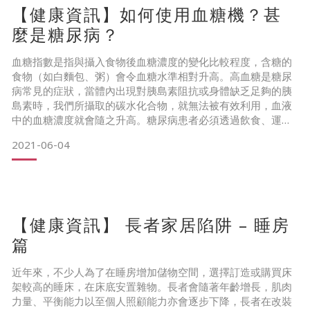
【健康資訊】如何使用血糖機？甚
難、情緒可能有改變，包括感到抑鬱和焦慮
麼是糖尿病？
2️⃣中期 : 變得更加健忘，對近期的事件和人名，溝通（說話和
理解）愈來愈困難，在沒有相當支援下無法獨自安全生活，漫
血糖指數是指與攝入食物後血糖濃度的變化比較程度，含糖的
無目的
食物（如白麵包、粥）會令血糖水準相對升高。高血糖是糖尿
病常見的症狀，當體內出現對胰島素阻抗或身體缺乏足夠的胰
島素時，我們所攝取的碳水化合物，就無法被有效利用，血液
中的血糖濃度就會隨之升高。糖尿病患者必須透過飲食、運動
及藥物維持血糖穩定，因血糖過高會造成許多併發症，細血管
2021-06-04
病變可導致眼盲、腎衰竭；大血管病變則會有心臟、腦部、雙
腳血管閉塞等後遺症。
對於糖尿病患者來說，血糖機是他們的隨身必備物品。不過無
論有沒有確診患上糖尿病。
【健康資訊】 長者家居陷阱 – 睡房
醫生一般都會建議
篇
近年來，不少人為了在睡房增加儲物空間，選擇訂造或購買床
架較高的睡床，在床底安置雜物。長者會隨著年齡增長，肌肉
力量、平衡能力以至個人照顧能力亦會逐步下降，長者在改裝