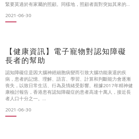
緊要莫過於有家屬的照顧。同樣地，照顧者面對突如其來的轉
變，亦會感到無所適從。要全面地照顧中風患者，對於他們而
2021-06-30
言也實在不是易事。
因此，望為照顧者提供資訊，下文整合了一些幫助中風患者復
【健康資訊】電子寵物對認知障礙
康及護理的要點：
長者的幫助
1️⃣保持及提高患肢的活動能力：應鼓勵患者儘量多使用患肢，
並根據
認知障礙症是因大腦神經細胞病變而引致大腦功能衰退的疾
病，患者的記憶、理解、語言、學習、計算和判斷能力會逐漸
喪失，以致日常生活、行為及情緒受影響。根據2017年精神健
康檢討報告，香港患有認知障礙症的患者高達十萬人，接近長
者人口十分之一。
2021-06-30
病情發展和徵狀：
1️⃣早期 : 變得健忘，會忘記剛發生的事情、做複雜家務時有困