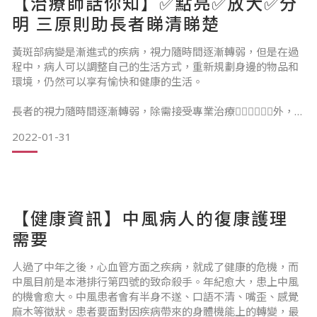
【治療師話你知】✅點亮✅放大✅分
明 三原則助長者睇清睇楚
黃斑部病變是漸進式的疾病，視力隨時間逐漸轉弱，但是在過
2.甚麼尺寸的輪椅適合使用者呢？
程中，病人可以調整自己的生活方式，重新規劃身邊的物品和
環境，仍然可以享有愉快和健康的生活。
座椅闊度：臀部兩側應預留一定空間，座椅必須比使用者的臀
長者的視力隨時間逐漸轉弱，除需接受專業治療👨🏻‍⚕️👩🏻‍⚕️外，不
部寬 2 到 4 厘米。一般來說，坐闊16吋至18吋的主流輪
同類型的產品也為有需要的長者提供輔助，利用以下三個原則
2022-01-31
✅可幫助長者改善視力減弱的問題「✅點亮✅放大✅分明」。
【點亮多幾盞燈】
重新規劃環境中的照明設備，點亮多#照明燈🔦，換上大燭光
的燈泡或為長者在床上和辨公桌上閱讀✍️時提供穩定的光源
【健康資訊】中風病人的復康護理
🔆，會讓你更容易看清處周圍事物
需要
人過了中年之後，心血管方面之疾病，就成了健康的危機，而
中風目前是本港排行第四號的致命殺手。年紀愈大，患上中風
的機會愈大。中風患者會有半身不遂、口語不清、嘴歪、感覺
麻木等徵狀。患者要面對因疾病帶來的身體機能上的轉變，最