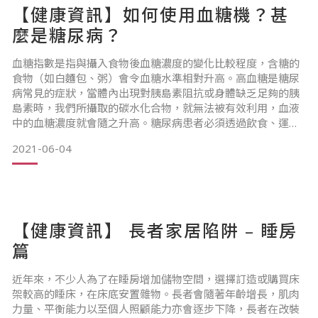
【健康資訊】如何使用血糖機？甚
難、情緒可能有改變，包括感到抑鬱和焦慮
麼是糖尿病？
2️⃣中期 : 變得更加健忘，對近期的事件和人名，溝通（說話和
理解）愈來愈困難，在沒有相當支援下無法獨自安全生活，漫
血糖指數是指與攝入食物後血糖濃度的變化比較程度，含糖的
無目的
食物（如白麵包、粥）會令血糖水準相對升高。高血糖是糖尿
病常見的症狀，當體內出現對胰島素阻抗或身體缺乏足夠的胰
島素時，我們所攝取的碳水化合物，就無法被有效利用，血液
中的血糖濃度就會隨之升高。糖尿病患者必須透過飲食、運動
及藥物維持血糖穩定，因血糖過高會造成許多併發症，細血管
2021-06-04
病變可導致眼盲、腎衰竭；大血管病變則會有心臟、腦部、雙
腳血管閉塞等後遺症。
對於糖尿病患者來說，血糖機是他們的隨身必備物品。不過無
論有沒有確診患上糖尿病。
【健康資訊】 長者家居陷阱 – 睡房
醫生一般都會建議
篇
近年來，不少人為了在睡房增加儲物空間，選擇訂造或購買床
架較高的睡床，在床底安置雜物。長者會隨著年齡增長，肌肉
力量、平衡能力以至個人照顧能力亦會逐步下降，長者在改裝