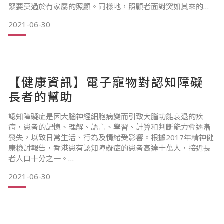
緊要莫過於有家屬的照顧。同樣地，照顧者面對突如其來的轉
變，亦會感到無所適從。要全面地照顧中風患者，對於他們而
2021-06-30
言也實在不是易事。
因此，望為照顧者提供資訊，下文整合了一些幫助中風患者復
【健康資訊】電子寵物對認知障礙
康及護理的要點：
長者的幫助
1️⃣保持及提高患肢的活動能力：應鼓勵患者儘量多使用患肢，
並根據
認知障礙症是因大腦神經細胞病變而引致大腦功能衰退的疾
病，患者的記憶、理解、語言、學習、計算和判斷能力會逐漸
喪失，以致日常生活、行為及情緒受影響。根據2017年精神健
康檢討報告，香港患有認知障礙症的患者高達十萬人，接近長
者人口十分之一。
2021-06-30
病情發展和徵狀：
1️⃣早期 : 變得健忘，會忘記剛發生的事情、做複雜家務時有困