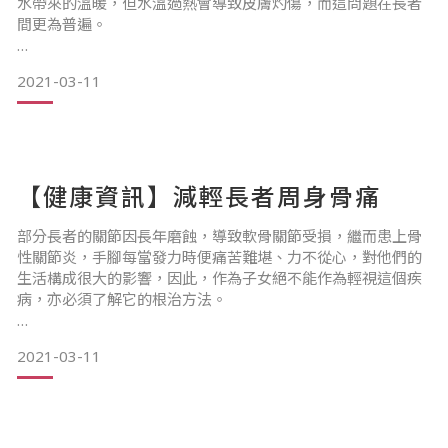
水帶來的溫暖，但水溫過熱會導致皮膚灼傷，而這問題在長者
間更為普遍。
在寒冬中，人們習慣把水溫調較至較高的水平，而隨著年紀增
2021-03-11
長，長者的神經感覺可能減退，對熱能的感應亦較為遜色，他
們有機會不能準確地探測水溫，導致皮膚灼傷，以下將介紹輕
度灼傷的處理手法和預防方法。
……………………&
【健康資訊】減輕長者周身骨痛
部分長者的關節因長年磨蝕，導致軟骨關節受損，繼而患上骨
性關節炎，手腳每當發力時便痛苦難堪、力不從心，對他們的
生活構成很大的影響，因此，作為子女絕不能作為輕視這個疾
病，亦必須了解它的根治方法。
治理骨性關節炎，必先改善和維持良好的生活習慣，減少各關
2021-03-11
節的重量負荷，以舒緩發炎的情況。首先，患者要保持理想的
體重，超重者要著手減肥；其次，穿著鞋底較厚的避震鞋或運
動鞋，避免做一些加重關節負荷的活動，或以輔助工具作為協
助，這些行為都有助減輕各關節的負荷。