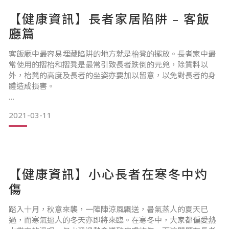
【健康資訊】長者家居陷阱 – 客飯
廳篇
客飯廳中最容易埋藏陷阱的地方就是枱凳的擺放。長者家中最
常使用的摺枱和摺凳是最常引致長者跌倒的元兇，除質料以
外，枱凳的高度及長者的坐姿亦要加以留意，以免對長者的身
體造成損害。
……………………………………………………&h
2021-03-11
【健康資訊】小心長者在寒冬中灼
傷
踏入十月，秋意來襲，一陣陣涼風飄送，暑氣蒸人的夏天已
過，而寒氣逼人的冬天亦即將來臨。在寒冬中，大家都偏愛熱