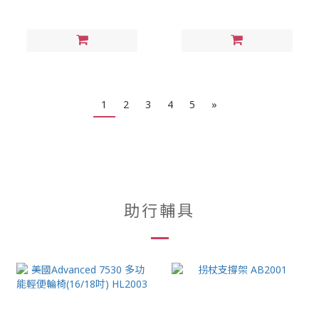
1
2
3
4
5
»
助行輔具