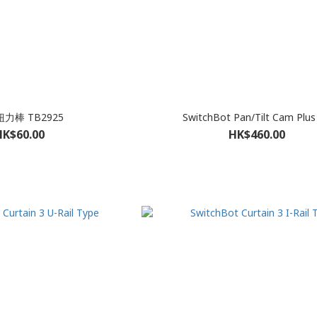
力棒 TB2925
SwitchBot Pan/Tilt Cam Plus
HK$60.00
HK$460.00