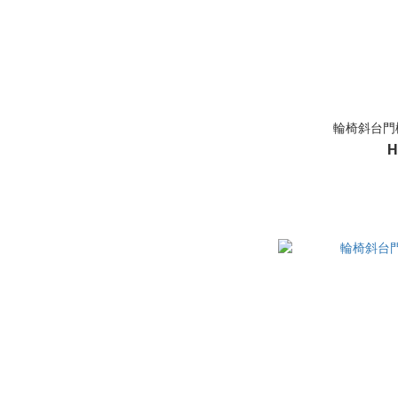
輪椅斜台門檻(
H