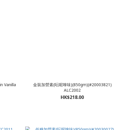
 Vanilla
金裝加營素(呍呢嗱味)(850gm)(#20003821)
ALC2002
HK$218.00