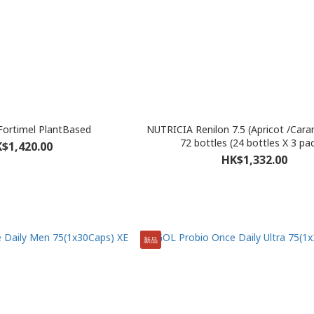
ortimel PlantBased
NUTRICIA Renilon 7.5 (Apricot /Caramel) 125ml
72 bottles (24 bottles X 3 p
$1,420.00
HK$1,332.00
新品