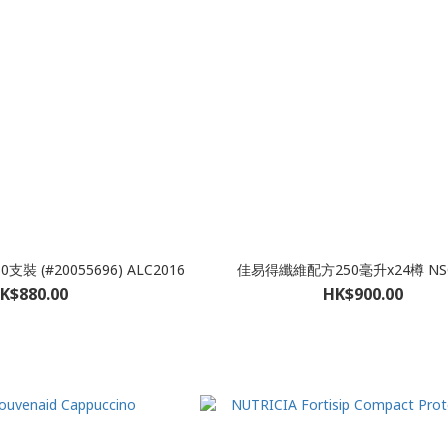
0支裝 (#20055696) ALC2016
佳易得纖維配方250毫升x24樽 NSC
K$880.00
HK$900.00