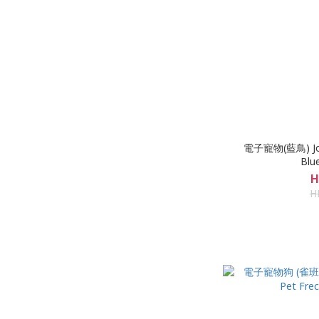
電子寵物(藍鳥) Joy 
Blu
H
H