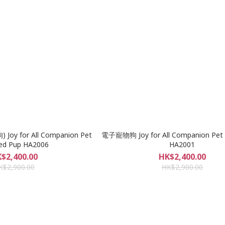
y for All Companion Pet
電子寵物狗 Joy for All Companion Pet 
led Pup HA2006
HA2001
$2,400.00
HK$2,400.00
K$2,900.00
HK$2,900.00