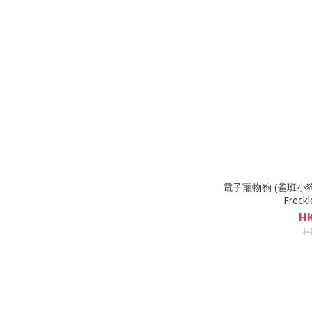
電子寵物狗 (雀班小狗) Jo
Freck
HK
H