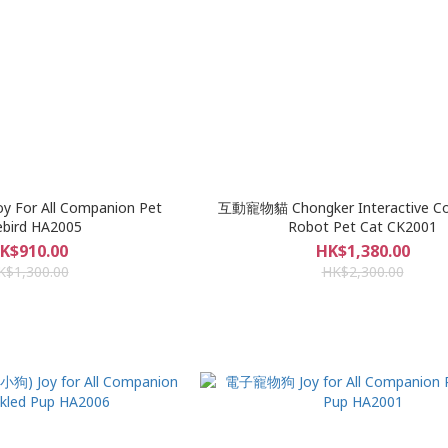
For All Companion Pet
互動寵物貓 Chongker Interactive C
ebird HA2005
Robot Pet Cat CK2001
K$910.00
HK$1,380.00
K$1,300.00
HK$2,300.00