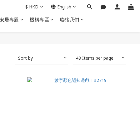
$
HKD
English
安居專題
機構專區
聯絡我們
Sort by
48 Items per page