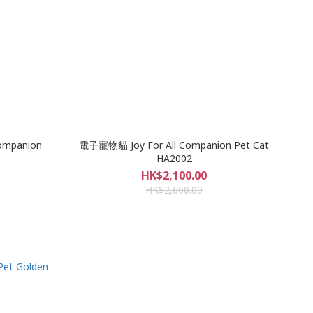
ompanion
電子寵物貓 Joy For All Companion Pet Cat
HA2002
HK$2,100.00
HK$2,600.00