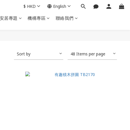
$
HKD
English
安居專題
機構專區
聯絡我們
Sort by
48 Items per page