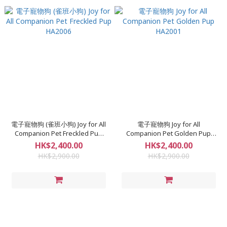
電子寵物狗 (雀班小狗) Joy for All
電子寵物狗 Joy for All
Companion Pet Freckled Pup
Companion Pet Golden Pup
HA2006
HA2001
HK$2,400.00
HK$2,400.00
HK$2,900.00
HK$2,900.00