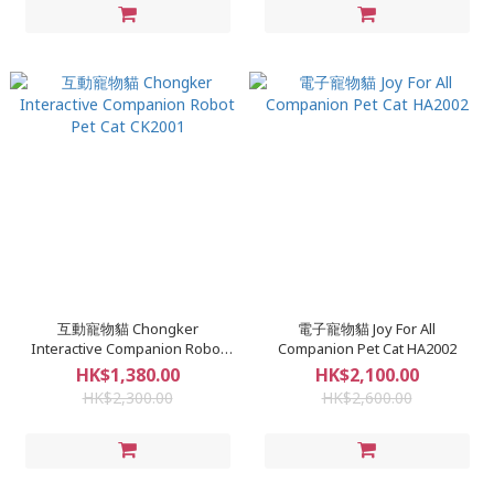
互動寵物貓 Chongker
電子寵物貓 Joy For All
Interactive Companion Robot
Companion Pet Cat HA2002
Pet Cat CK2001
HK$1,380.00
HK$2,100.00
HK$2,300.00
HK$2,600.00