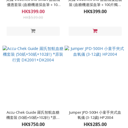
優惠套裝 (血糖機連採血筆＋100
裝 (血糖機連採血筆＋100片獨立
片獨立包裝試紙＋100枝採血針）
包裝試紙＋100枝採血針) VC-S02
HK$399.00
HK$399.00
VC-S03 HP2011
HP2005
HK$539.00
Accu-Chek Guide 羅氏智航血糖
Jumper JPD-500H 小童手夾式血
機套裝 (50紙+50紙+102針) *原裝
氧儀 (3-12歲) HP2004
行貨 DK2001+DK2004
HK$750.00
HK$285.00