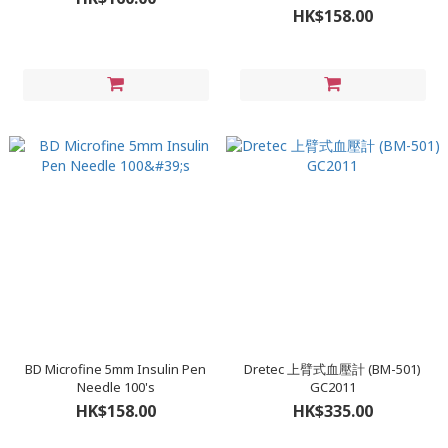
HK$158.00
BD Microfine 5mm Insulin Pen
Dretec 上臂式血壓計 (BM-501)
Needle 100's
GC2011
HK$158.00
HK$335.00