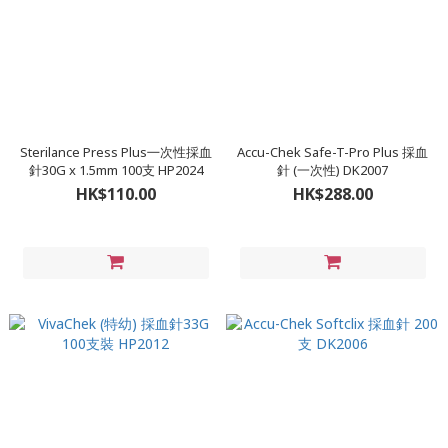
Sterilance Press Plus㇐次性採血
Accu-Chek Safe-T-Pro Plus 採血
針30G x 1.5mm 100支 HP2024
針 (一次性) DK2007
HK$110.00
HK$288.00