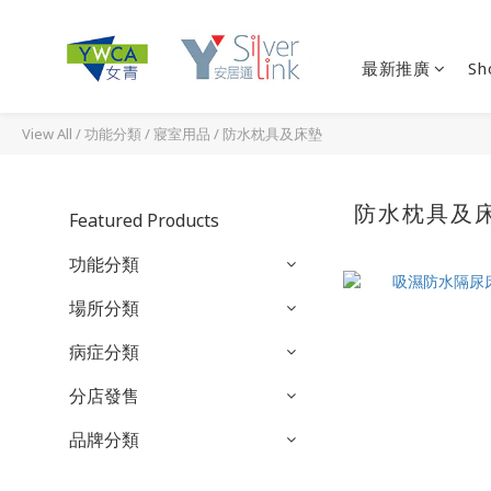
最新推廣
Sh
View All
/
功能分類
/
寢室用品
/
防水枕具及床墊
防水枕具及
Featured Products
功能分類
場所分類
病症分類
分店發售
品牌分類