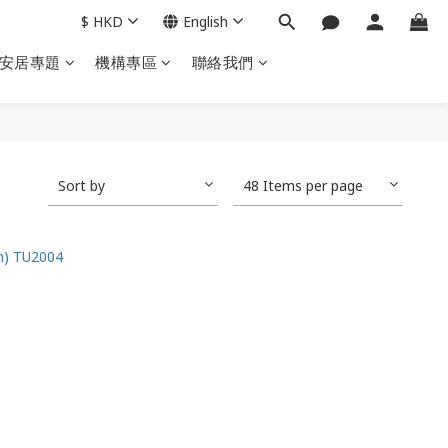
$
HKD
English
安居專題
機構專區
聯絡我們
Sort by
48 Items per page