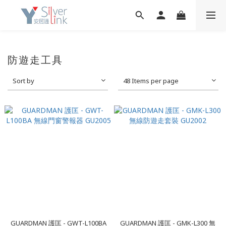
防遊走工具
Sort by
48 Items per page
GUARDMAN 護匡 - GWT-L100BA
GUARDMAN 護匡 - GMK-L300 無