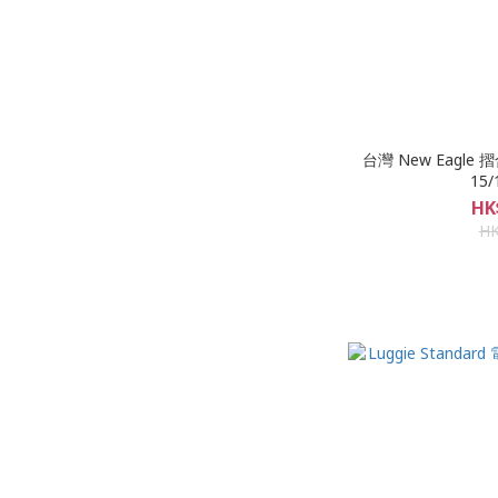
台灣 New Eagl
15
HK
HK