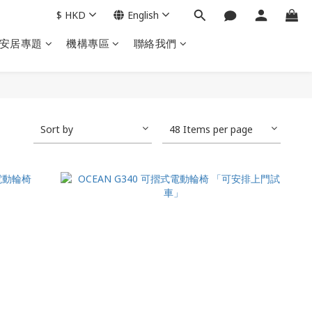
$
HKD
English
安居專題
機構專區
聯絡我們
Sort by
48 Items per page