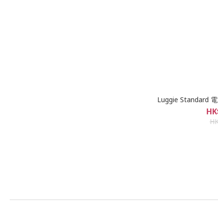
Luggie Stand
HK
HK