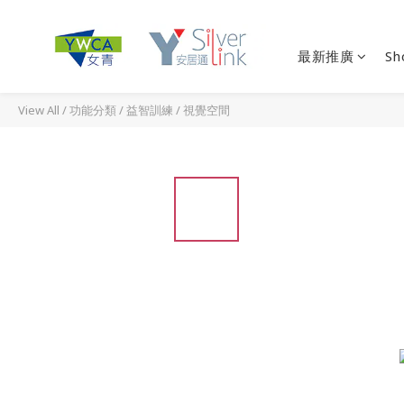
最新推廣
Sh
View All
/
功能分類
/
益智訓練
/
視覺空間