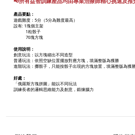
📢所有益智訓練產品均由專業
治療師精心挑選及推
產品要點：
遊戲難度：5分（5分為難度最高）
設有:
1塊個主架
1粒骰子
70塊方塊
使用說明：
創意玩法：以
方塊砌出不同造型
普通玩法：依照空缺位置擺放對應方塊，填滿整版為獲勝
進階玩法：擲骰子，只能按骰子出現的方塊放置，填滿整版為獲
好處：
「俄羅斯方塊拼圖」能以不同玩法
訓練長者的邏輯思維能力及創意，
鍛煉腦力