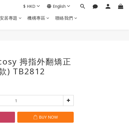
$
HKD
English
安居專題
機構專區
聯絡我們
BUY NOW
cosy 拇指外翻矯正
) TB2812
T
BUY NOW