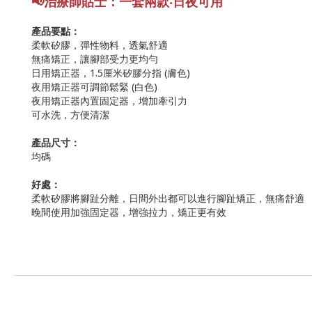
📢
治療師貼士：一套兩款‧日夜可用
產品要點：
柔軟矽膠，彈性物料，透氣舒適
無痛矯正，讓腳部受力更均勻
日用矯正器，1.5厘米矽膠分指 (膚色)
夜用矯正器可調節鬆緊 (白色)
夜用矯正器內置固定器，增加牽引力
可水洗，方便清潔
產品尺寸：
均碼
好處：
柔軟矽膠將腳趾分離，日間外出都可以進行腳趾矯正，無痛舒適
晚間使用加強固定器，增強拉力，矯正更有效