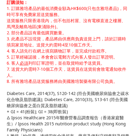
訂購須知：
1. 訂購雅培產品的最低消費金額為HK$600(只包含雅培產品)，同
時可享有免費家居送貨服務。
送貨服務只限香港境內，但不包括村屋、沒有電梯直達之樓層、
馬灣及離島地區(東涌除外)。
2. 部分產品設有最低購買數量。
3. 此產品不設現貨，產品將由供應商負責送貨上門，請於訂購時
填寫家居地址。
送貨大約需時4至10個工作天。
4. 客人請先行在網上填寫購物訂單，並完成付款程序。
5. 訂單經確認後，本會會以電郵方式向客人發出訂單證明。
6. 客人
必須
列印訂單證明，並在取貨時給予送貨員。
7. 送貨大約需時7-10個工作天，送貨員在送貨前會致電通知收件
人。
8. 所有雅培產品送貨服務將由美國雅培製藥有限公司負責。
Diabetes Care, 2014(37), S120-142 (符合美國糖尿病協會之碳水
化合物及脂肪建議); Diabetes Care, 2010(33), S13-61 (符合美國
糖尿病協會之蛋白質及脂肪建議)
+ GI = 41(粉裝); GI = 38(即飲裝)
Δ Ipsos Healthcare 2015年醫療營養品調查報告（香港家庭醫
生）/ Ipsos Health 2015 nutrition product study (Hong Kong
Family Physicians)
^ 雅培「怡保康」連續四年全港超市、藥房及便利店銷售額及銷量