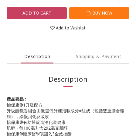
ADD TO CART
BUY NOW
Add to Wishlist
Description
Shipping & Payment
Description
產品要點 :
怡保康®1升級配方
升級醣穩妥組合由嚴選低升糖指數成分#組成（包括雙重膳食纖
維），緩慢消化及吸收
怡保康®有助於促進消化道健康
肌醇 - 每100毫升含292毫克肌醇
怡保康®臨床醫學實證2,3全效控醣