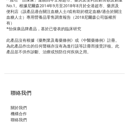
No.1。根據尼爾森2014年9月至2018年8月於全港超市、藥房及
便利店（該產品適合關注血糖人士/或有助於穩定血糖/適合於關注
血糖人士）專用營養品零售調查報告（2018尼爾森公司版權所
有）
*怡保康品牌產品，基於已發表的臨床研究
此產品沒有根據《藥劑業及毒藥條例》或《中醫藥條例》註冊。
為此產品作出的任何聲稱亦沒有為進行該等註冊而接受評核。此
產品並不供作診斷、治療或預防任何疾病之用。
聯絡我們
關於我們
機構合作
聯絡我們