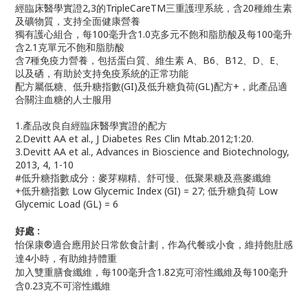
經臨床醫學實證2,3的TripleCareTM三重護理系統，含20種維生素
及礦物質，支持全面健康營養
獨有護心組合，每100毫升含1.0克多元不飽和脂肪酸及每100毫升
含2.1克單元不飽和脂肪酸
含7種免疫力營養，包括蛋白質、維生素 A、B6、B12、D、E、
以及硒，有助於支持免疫系統的正常功能
配方屬低糖、低升糖指數(GI)及低升糖負荷(GL)配方+，此產品適
合關注血糖的人士服用
1.產品改良自經臨床醫學實證的配方
2.Devitt AA et al., J Diabetes Res Clin Mtab.2012;1:20.
3.Devitt AA et al., Advances in Bioscience and Biotechnology,
2013, 4, 1-10
#低升糖指數成分：麥芽糊精、舒可慢、低聚果糖及燕麥纖維
+低升糖指數 Low Glycemic Index (GI) = 27; 低升糖負荷 Low
Glycemic Load (GL) = 6
好處 :
怡保康®適合應用於日常飲食計劃，作為代餐或小食，維持飽肚感
達4小時，有助維持體重
加入雙重膳食纖維，每100毫升含1.82克可溶性纖維及每100毫升
含0.23克不可溶性纖維