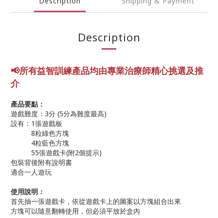
Description
Shipping & Payment
Description
📢所有益智訓練產品均由專業
治療師精心挑選及推
介
產品要點：
遊戲難度：3分 (5分為難度最高)
設有：1張遊戲板
8粒綠色方塊
4粒藍色方塊
55張遊戲卡(附2個提示)
包裝背後附有說明書
適合一人遊玩
使用說明：
首先抽一張遊戲卡，依從遊戲卡上的圖案以方塊組合出來
方塊可以隨意翻轉使用，但必須平放於盒內