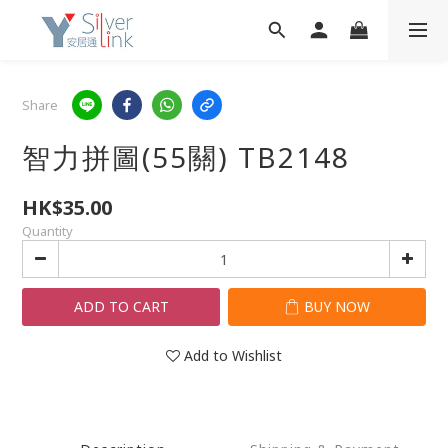
Share
智力拼圖(55關) TB2148
HK$35.00
Quantity
ADD TO CART
BUY NOW
Add to Wishlist