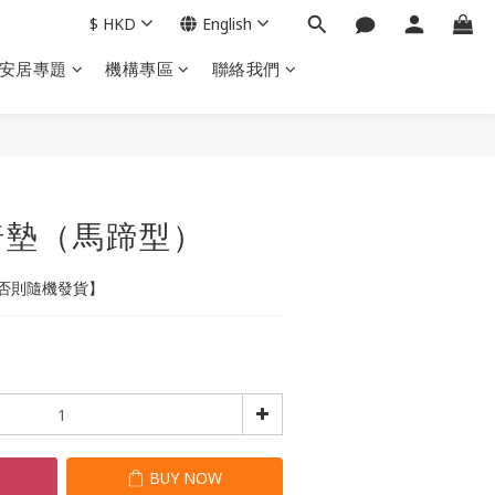
$
HKD
English
安居專題
機構專區
聯絡我們
BUY NOW
椅墊（馬蹄型）
否則隨機發貨】
T
BUY NOW