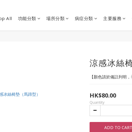
op All
功能分類
場所分類
病症分類
主要服務
涼感冰絲
【顏色請於備註列明，
HK$80.00
Quantity
ADD TO CAR