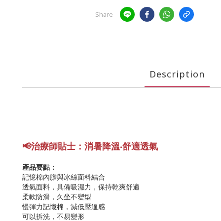
Share
Description
📢
治療師貼士
：消暑
降溫
‧舒適透氣
產品要點：
記憶棉內膽與冰絲面料結合
透氣面料，具備吸濕力，保持乾爽舒適
柔軟防滑，久坐不變型
慢彈力記憶棉，減低壓逼感
可以拆洗，不易變形