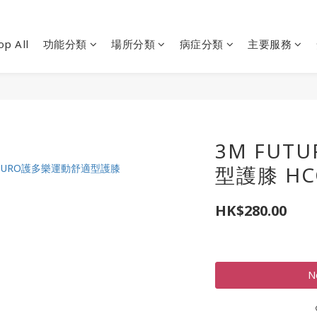
op All
功能分類
場所分類
病症分類
主要服務
3M FU
型護膝 HC
HK$280.00
N