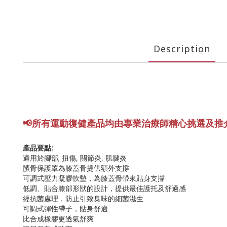
Description
📢所有運動復健產品均由專業
治療師精心挑選及推
產品要點:
適用於腳部; 扭傷, 關節炎, 肌腱炎
髕骨保護罩為膝蓋骨提供額外支撐
可調式壓力凝膠軟墊，為膝蓋骨帶來貼身支撐
低調、貼合膝部形狀的設計，提供最佳護托及舒適感
經抗菌處理，防止引致臭味的細菌滋生
可調式彈性帶子，貼身舒適
比合成橡膠更透氣舒爽