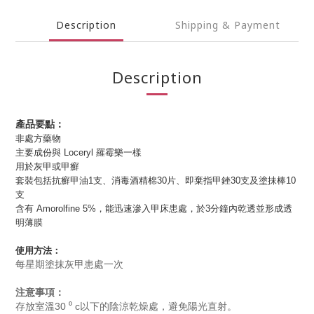
Description
Shipping & Payment
Description
產品要點：
非處方藥物
主要成份與 Loceryl 羅霉樂一樣
用於灰甲或甲癬
套裝包括抗癬甲油1支、消毒酒精棉30片、即棄指甲銼30支及塗抺棒10
支
含有 Amorolfine 5%，能迅速滲入甲床患處，於3分鐘內乾透並形成透
明薄膜
使用方法：
每星期塗抹灰甲患處一次
注意事項：
存放室溫30 ⁰ c以下的陰涼乾燥處，避免陽光直射。