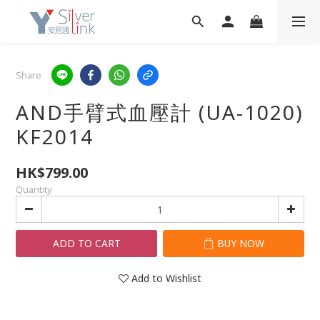
Share
AND手臂式血壓計 (UA-1020)
KF2014
HK$799.00
Quantity
ADD TO CART
BUY NOW
Add to Wishlist