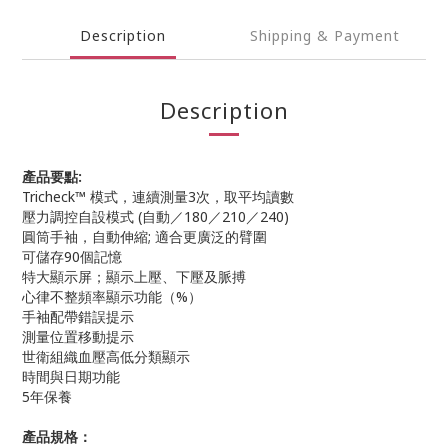
Description
Shipping & Payment
Description
產品要點:
Tricheck™ 模式，連續測量3次，取平均讀數
壓力調控自設模式 (自動／180／210／240)
圓筒手袖，自動伸縮; 適合更廣泛的臂圍
可儲存90個記憶
特大顯示屏；顯示上壓、下壓及脈搏
心律不整頻率顯示功能（%）
手袖配帶錯誤提示
測量位置移動提示
世衛組織血壓高低分類顯示
時間與日期功能
5年保養
產品規格：