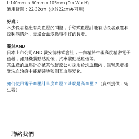
L:140mm x 60mm x 105mm (D x W x H)
適用臂圍：22-32cm (少於22cm亦可用)
好處：
不少長者都患有高血壓的問題，手臂式血壓計能有助長者跟進和
控制病情外，更適合血液循環不好的長者。
關於AND
日本上市公司AND 愛安德株式會社，一向精於生產高度精密電子
儀器，如飛機震動感應儀，汽車震動感應儀等。
其生產的血壓計亦被其他醫療公司採用於洗血機內，讓腎患者接
受洗血治療中能精確地監測其血壓變化。
如何使用電子血壓計量度血壓？甚麼是高血壓？
（資料提供：衛
生署）
聯絡我們