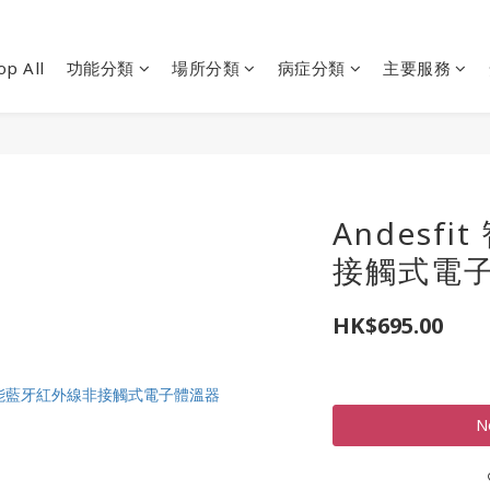
op All
功能分類
場所分類
病症分類
主要服務
Andesf
接觸式電子體
HK$695.00
N