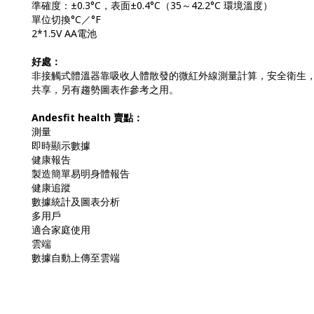
準確度：±0.3°C，表面±0.4°C（35～42.2°C 環境溫度）
單位切換°C／°F
2*1.5V AA電池
好處：
非接觸式體溫器靠吸收人體散發的微紅外線測量計算，安全衛生，小朋
共享，另有趨勢圖表作參考之用。
Andesfit health 賣點：
測量
即時顯示數據
健康報告
製造簡單易明身體報告
健康追蹤
數據統計及圖表分析
多用戶
適合家庭使用
雲端
數據自動上傳至雲端