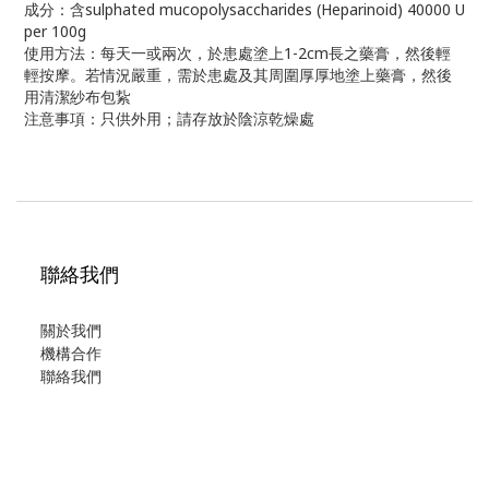
成分：含sulphated mucopolysaccharides (Heparinoid) 40000 U
per 100g
使用方法：每天一或兩次，於患處塗上1-2cm長之藥膏，然後輕
輕按摩。若情況嚴重，需於患處及其周圍厚厚地塗上藥膏，然後
用清潔紗布包紥
注意事項：只供外用；請存放於陰涼乾燥處
聯絡我們
關於我們
機構合作
聯絡我們