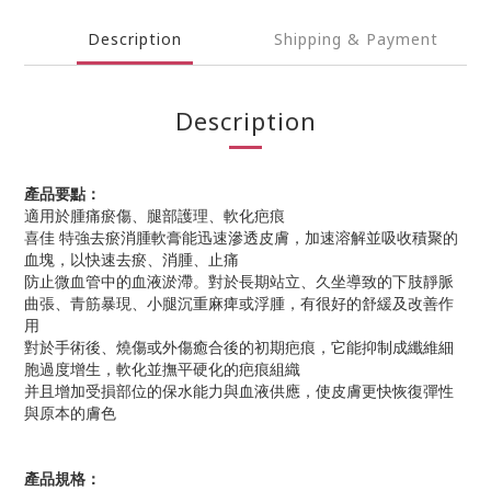
Description
Shipping & Payment
Description
產品要點：
適用於腫痛瘀傷、腿部護理、軟化疤痕
喜佳 特強去瘀消腫軟膏能迅速滲透皮膚，加速溶解並吸收積聚的
血塊，以快速去瘀、消腫、止痛
防止微血管中的血液淤滯。對於長期站立、久坐導致的下肢靜脈
曲張、青筋暴現、小腿沉重麻痺或浮腫，有很好的舒緩及改善作
用
對於手術後、燒傷或外傷癒合後的初期疤痕，它能抑制成纖維細
胞過度增生，軟化並撫平硬化的疤痕組織
并且增加受損部位的保水能力與血液供應，使皮膚更快恢復彈性
與原本的膚色
產品規格：