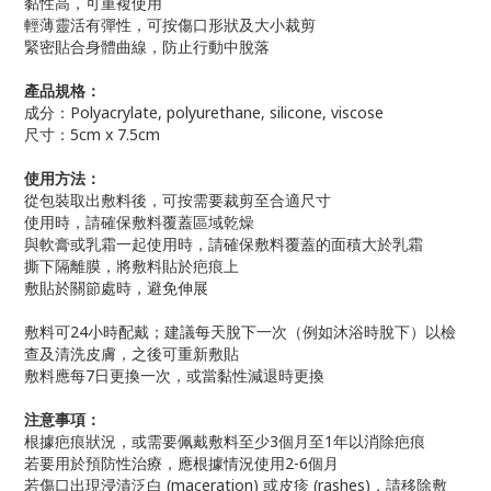
黏性高，可重複使用
輕薄靈活有彈性，可按傷口形狀及大小裁剪
緊密貼合身體曲線，防止行動中脫落
產品規格：
成分：Polyacrylate, polyurethane, silicone, viscose
尺寸：5cm x 7.5cm
使用方法：
從包裝取出敷料後，可按需要裁剪至合適尺寸
使用時，請確保敷料覆蓋區域乾燥
與軟膏或乳霜一起使用時，請確保敷料覆蓋的面積大於乳霜
撕下隔離膜，將敷料貼於疤痕上
敷貼於關節處時，避免伸展
敷料可24小時配戴；建議每天脫下一次（例如沐浴時脫下）以檢
查及清洗皮膚，之後可重新敷貼
敷料應每7日更換一次，或當黏性減退時更換
注意事項：
根據疤痕狀況，或需要佩戴敷料至少3個月至1年以消除疤痕
若要用於預防性治療，應根據情況使用2-6個月
若傷口出現浸漬泛白 (maceration) 或皮疹 (rashes)，請移除敷