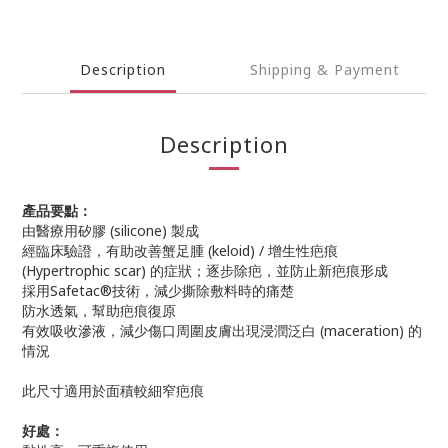
Description
Shipping & Payment
Description
產品要點：
由醫療用矽膠 (silicone) 製成
經臨床驗證，有助改善蟹足腫 (keloid) / 增生性疤痕
(Hypertrophic scar) 的症狀；逐步除疤，並防止新疤痕形成
採用Safetac®技術，減少撕除敷料時的痛楚
防水透氣，幫助疤痕復原
有效吸收滲液，減少傷口周圍皮膚出現浸潤泛白 (maceration) 的
情況
此尺寸適用於面積較細窄疤痕
好處：