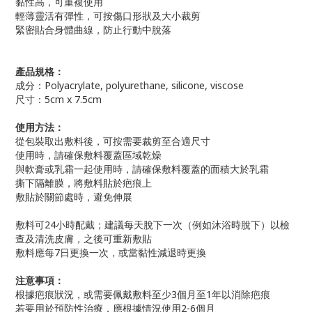
黏性高，可重複使用
輕薄靈活有彈性，可按傷口形狀及大小裁剪
緊密貼合身體曲線，防止行動中脫落
產品規格：
成分：Polyacrylate, polyurethane, silicone, viscose
尺寸：5cm x 7.5cm
使用方法：
從包裝取出敷料後，可按需要裁剪至合適尺寸
使用時，請確保敷料覆蓋區域乾燥
與軟膏或乳霜一起使用時，請確保敷料覆蓋的面積大於乳霜
撕下隔離膜，將敷料貼於疤痕上
敷貼於關節處時，避免伸展
敷料可24小時配戴；建議每天脫下一次（例如沐浴時脫下）以檢
查及清洗皮膚，之後可重新敷貼
敷料應每7日更換一次，或當黏性減退時更換
注意事項：
根據疤痕狀況，或需要佩戴敷料至少3個月至1年以消除疤痕
若要用於預防性治療，應根據情況使用2-6個月