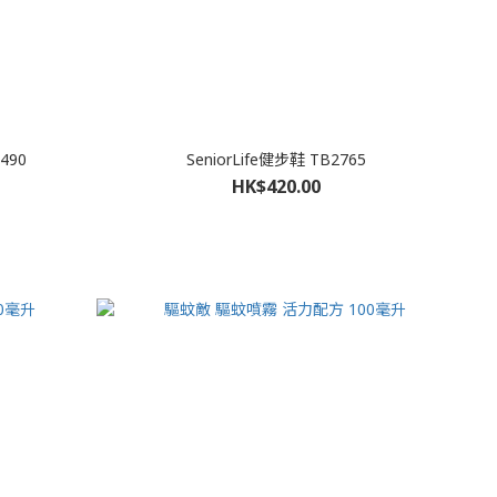
490
SeniorLife健步鞋 TB2765
HK$420.00