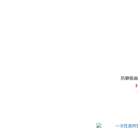
防靜脈曲張