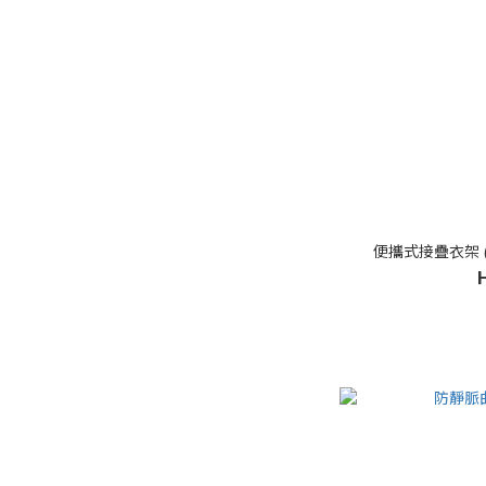
便攜式接疊衣架 (