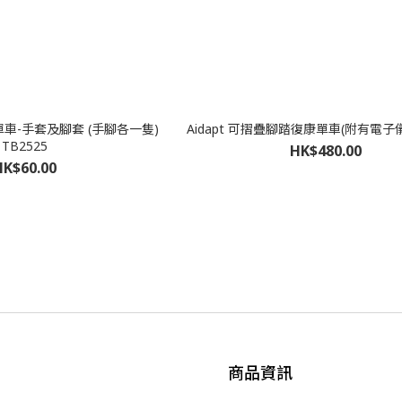
車-手套及腳套 (手腳各一隻)
Aidapt 可摺疊腳踏復康單車(附有電子儀)
TB2525
HK$480.00
HK$60.00
商品資訊