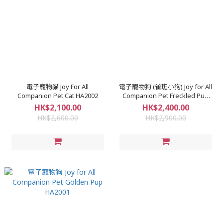
電子寵物貓 Joy For All
電子寵物狗 (雀班小狗) Joy for All
Companion Pet Cat HA2002
Companion Pet Freckled Pup
HA2006
HK$2,100.00
HK$2,400.00
HK$2,600.00
HK$2,900.00