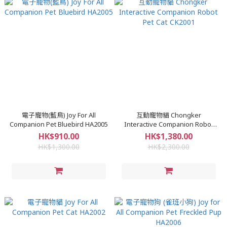
電子寵物(藍鳥) Joy For All
互動寵物貓 Chongker
Companion Pet Bluebird HA2005
Interactive Companion Robot
Pet Cat CK2001
HK$910.00
HK$1,380.00
HK$1,300.00
HK$2,300.00