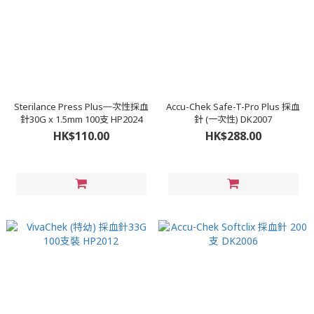
Sterilance Press Plus㇐次性採血
Accu-Chek Safe-T-Pro Plus 採血
針30G x 1.5mm 100支 HP2024
針 (一次性) DK2007
HK$110.00
HK$288.00