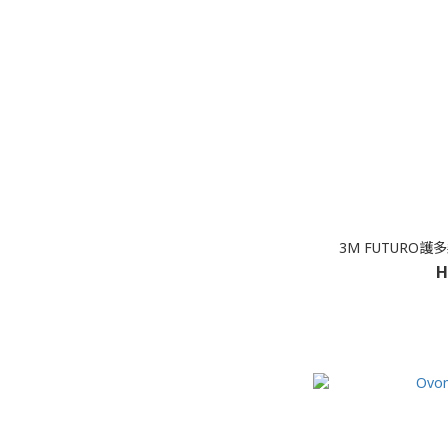
3M FUTURO護
H