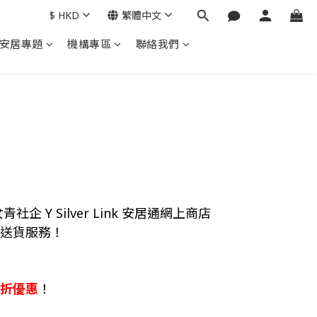
$
HKD
繁體中文
安居專題
機構專區
聯絡我們
社企 Y Silver Link 安居通網上商店
費送貨服務！
8折優惠
！