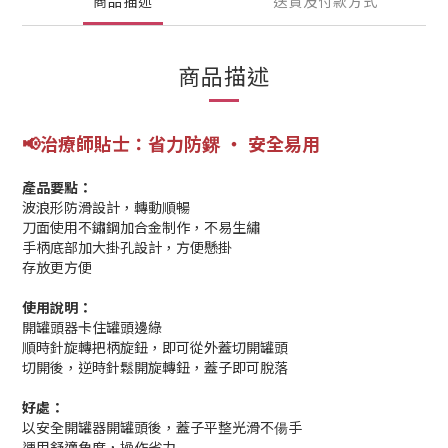
商品描述
送貨及付款方式
商品描述
📢
治療師貼士：省力防
‧ 安全易用
鎅
產品要點：
波浪形防滑設計，轉動順暢
刀面使用不鏽鋼加合金制作，不易生繡
手柄底部加大掛孔設計，方便懸掛
存放更方便
使用說明：
開罐頭器卡住罐頭邊綠
順時針旋轉把柄旋鈕，即可從外蓋切開罐頭
切開後，逆時針鬆開旋轉鈕，蓋子即可脫落
好處：
以安全開罐器開罐頭後，蓋子平整光滑不偒手
運用舒適角度，操作省力