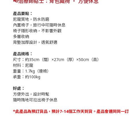
📢
治療師貼士：
背包藏椅 ‧ 方便休息
產品要點：
尼龍質地，防水防磨
內置椅子，旅行中可隨時休息
椅子隱形收納，不影響外觀
多層收納
背墊加厚設計，透氣舒適
產品規格：
尺寸：約35cm（闊）×27cm（厚）×50cm（高）
材料：尼龍
重量：1.7kg（連椅）
承重：約100kg
好處：
方便外出，設計時髦
隨時隋地可拉出椅子休息
*此產品為預訂貨品，預計7-14個工作天到貨。產品會連同同一