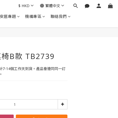
$
HKD
繁體中文
安居專題
機構專區
聯絡我們
立即購買
B款 TB2739
7-14個工作天到貨。產品會連同同一訂
。