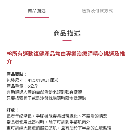
商品描述
送貨及付款方式
商品描述
📢所有運動復健產品均由專業
治療師精心挑選及推
介
產品要點：
包裝尺寸：41.5X18X31厘米
產品重量：6公斤
有助通過人體的自然活動來達到強身健體
只要找張椅子或是沙發就能隨時隨地做運動
好處：
長者年紀漸長，手腳機能容易出現退化、不靈活的情況
當長者使用此器材時，除了可訓到手部肌肉外
更可訓練大腿處的股四頭肌，且有助於下半身的血液循環