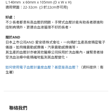
L:140mm x 60mm x 105mm (D x W x H)
適用臂圍：22-32cm (少於22cm亦可用)
好處：
不少長者都患有高血壓的問題，手臂式血壓計能有助長者跟進和
控制病情外，更適合血液循環不好的長者。
關於AND
日本上市公司AND 愛安德株式會社，一向精於生產高度精密電子
儀器，如飛機震動感應儀，汽車震動感應儀等。
其生產的血壓計亦被其他醫療公司採用於洗血機內，讓腎患者接
受洗血治療中能精確地監測其血壓變化。
如何使用電子血壓計量度血壓？甚麼是高血壓？
（資料提供：衛
生署）
聯絡我們