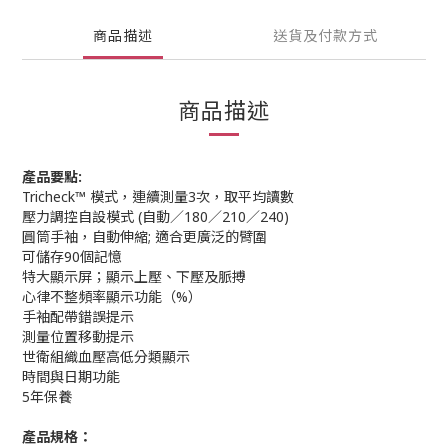
商品描述
送貨及付款方式
商品描述
產品要點:
Tricheck™ 模式，連續測量3次，取平均讀數
壓力調控自設模式 (自動／180／210／240)
圓筒手袖，自動伸縮; 適合更廣泛的臂圍
可儲存90個記憶
特大顯示屏；顯示上壓、下壓及脈搏
心律不整頻率顯示功能（%）
手袖配帶錯誤提示
測量位置移動提示
世衛組織血壓高低分類顯示
時間與日期功能
5年保養
產品規格：