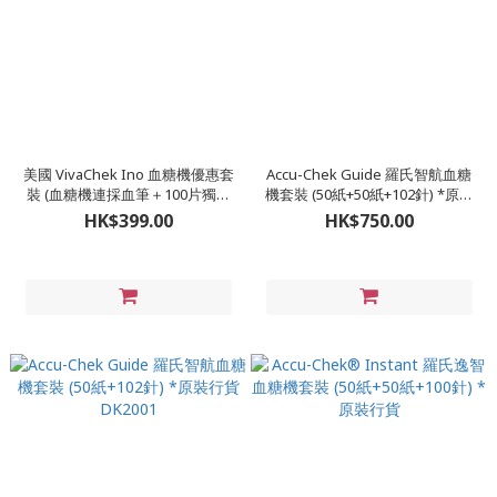
美國 VivaChek Ino 血糖機優惠套
Accu-Chek Guide 羅氏智航血糖
裝 (血糖機連採血筆＋100片獨立
機套裝 (50紙+50紙+102針) *原裝
包裝試紙＋100枝採血針) VC-S02
行貨 DK2001+DK2004
HK$399.00
HK$750.00
HP2005