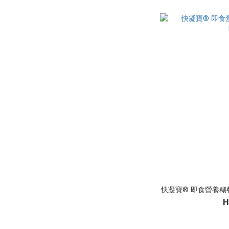
快凝寶® 即食營養糊餐-
H