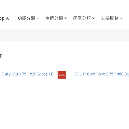
op All
功能分類
場所分類
病症分類
主要服務
É
新品