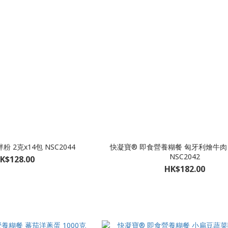
 2克x14包 NSC2044
快凝寶® 即食營養糊餐 匈牙利燴牛肉 
NSC2042
K$128.00
HK$182.00