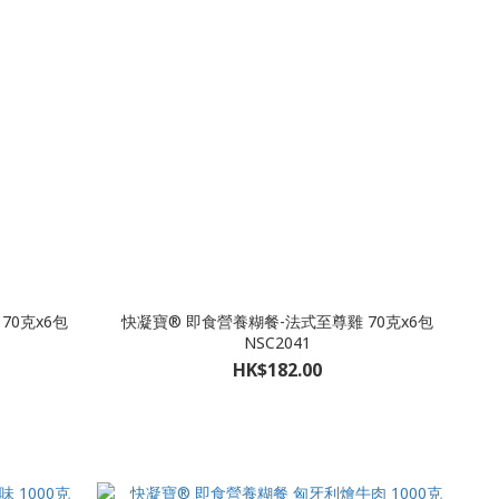
70克x6包
快凝寶® 即食營養糊餐-法式至尊雞 70克x6包
NSC2041
HK$182.00