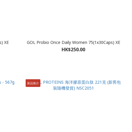
s) XE
GOL Probio Once Daily Women 75(1x30Caps) XE
HK$250.00
新品推介