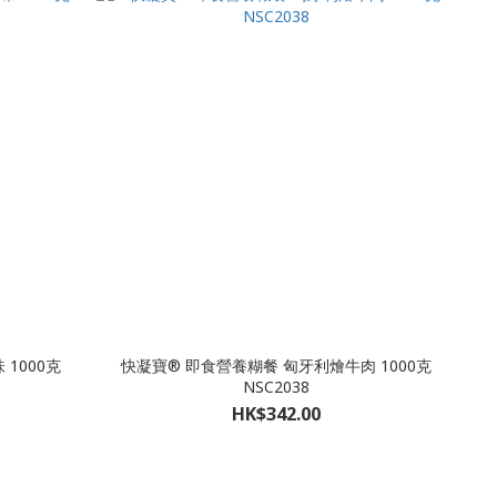
1000克
快凝寶® 即食營養糊餐 匈牙利燴牛肉 1000克
NSC2038
HK$342.00