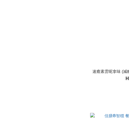
速癒素雲呢拿味 (減糖配方
H