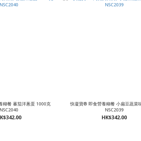
糊餐 蕃茄洋蔥蛋 1000克
快凝寶® 即食營養糊餐 小扁豆蔬菜味 
NSC2040
NSC2039
K$342.00
HK$342.00