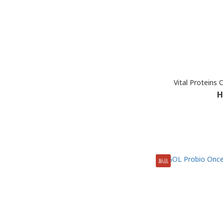
Vital Proteins 
H
新品