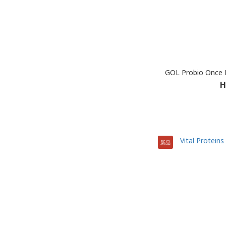
GOL Probio Once D
H
新品