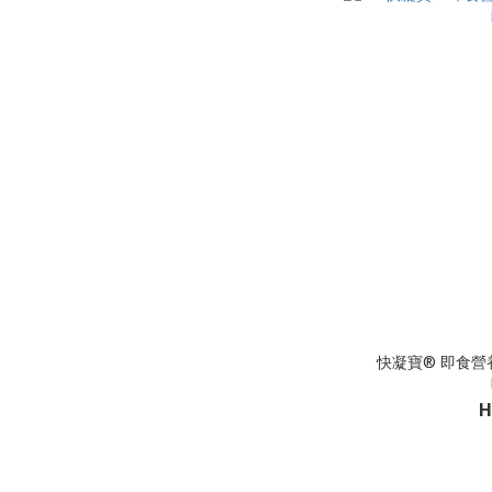
快凝寶® 即食營養
H