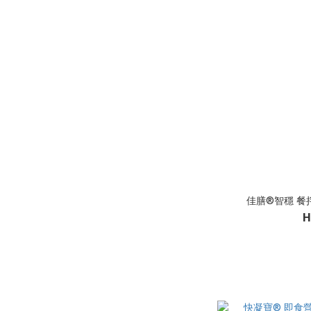
佳膳®智穩 餐拌粉
H