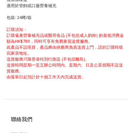
適用於管飼或口服營養補充
包裝: 24樽/箱
訂購須知：
訂購雀巢營養補充品或醫用食品 (不包括成人奶粉) 的最低消費金
額為HK$780，同時可享有免費家居送貨服務。
此產品不設現貨，產品將由供應商負責送貨上門，請於訂購時填
寫家居地址。
送貨服務只限香港特別行政區 (不包括離島)。
送貨時間星期一至五辦公時間內。星期六、日及公眾假期不設送
貨服務。
由落單日起預計於十個工作天內完成送貨。
聯絡我們