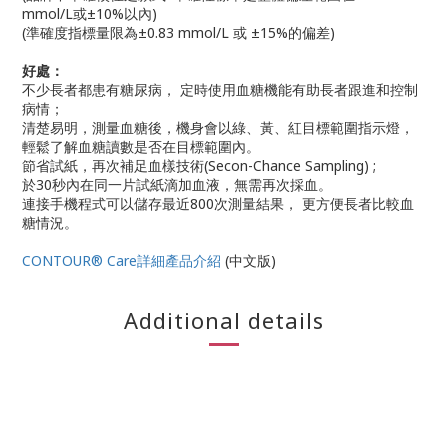
mmol/L或±10%以內)
(準確度指標量限為±0.83 mmol/L 或 ±15%的偏差)
好處：
不少長者都患有糖尿病， 定時使用血糖機能有助長者跟進和控制
病情；
清楚易明，測量血糖後，機身會以綠、黃、紅目標範圍指示燈，
輕鬆了解血糖讀數是否在目標範圍內。
節省試紙，再次補足血樣技術(Secon-Chance Sampling) ;
於30秒內在同一片試紙滴加血液，無需再次採血。
連接手機程式可以儲存最近800次測量結果， 更方便長者比較血
糖情況。
CONTOUR® Care詳細產品介紹
(中文版)
Additional details