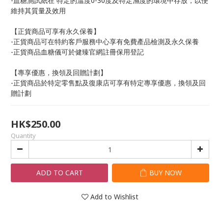
-血糖測試紙在 特定的溫度0-30度及特定濕度的環境中存放，以便
維持其質量及效用
【正貨商品可享有永久保養】
-正貨商品可在特約客戶服務中心享有免費產品檢測及永久保養
-正貨商品血糖儀可於健臻官網註冊保用登記
【專享優惠，換領及回贈計劃】
-正貨商品於特定零售點及復康店可享有特定專享優惠，換領及回
贈計劃
HK$250.00
Quantity
ADD TO CART
BUY NOW
Add to Wishlist