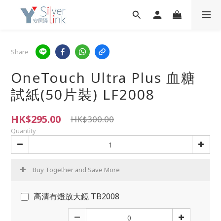
Share
OneTouch Ultra Plus 血糖
試紙(50片裝) LF2008
HK$295.00
HK$300.00
Quantity
Buy Together and Save More
高清有燈放大鏡 TB2008