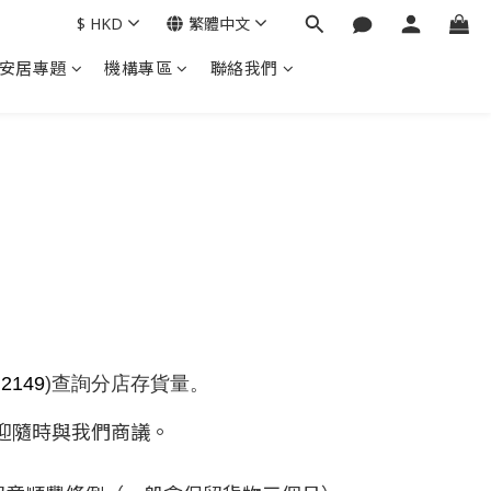
$
HKD
繁體中文
安居專題
機構專區
聯絡我們
 2149
)查詢分店存貨量。
迎隨時與我們商議。