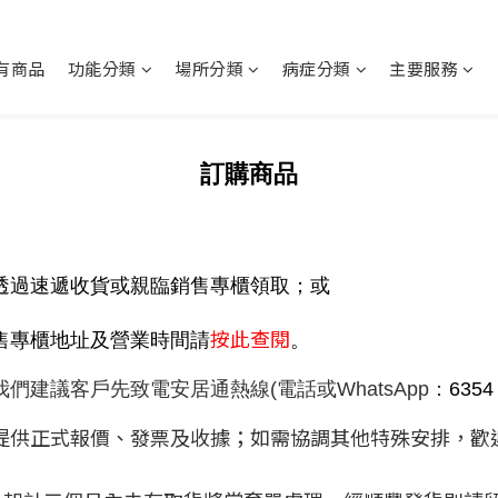
有商品
功能分類
場所分類
病症分類
主要服務
訂購商品
透過速遞收貨或親臨銷售專櫃領取；或
按此查閱
售專櫃地址及營業時間請
。
建議客戶先致電安居通熱線(電話或WhatsApp：
6354
提供正式報價、
發票及收據；
如需協調其他特殊安排，歡