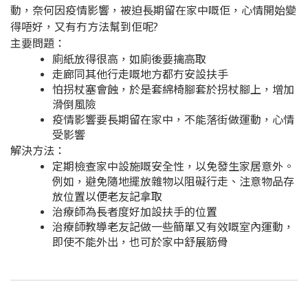
動，奈何因疫情影響，被迫長期留在家中嘅佢，心情開始變
得唔好，又有冇方法幫到佢呢?
主要問題：
廁紙放得很高，如廁後要擒高取
走廊同其他行走嘅地方都冇安設扶手
怕拐杖塞會蝕，於是套綿椅腳套於拐杖腳上，增加
滑倒風險
疫情影響要長期留在家中，不能落街做運動，心情
受影響
解決方法：
定期檢查家中設施嘅安全性，以免發生家居意外。
例如，避免隨地擺放雜物以阻礙行走、注意物品存
放位置以便老友記拿取
治療師為長者度好加設扶手的位置
治療師教導老友記做一些簡單又有效嘅室內運動，
即使不能外出，也可於家中舒展筋骨