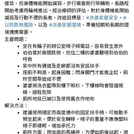
健談，但身體機能開始減弱，步行需要助行架輔助，長路程
開始考慮用輪椅進出。
經治療師的評估，對於身體機能開始
減弱及行動不便的長者，改造目標是：
#改善家居安全
，
#
以防跌倒風險
，以及
#改善家居環境
，準備短期和長期的環
境適應需要。
主要問題：
坐在有輪子的辦公室椅子傾電話，容易發生意外
伯伯曾於房間跌倒，但住二樓的婆婆聽唔到伯伯的
呼救
家中所有通道及走廊都沒有安設扶手
座廁不夠高，起身困難；閃身關門才能進企缸，廁
所空間窄造成不便
婆婆將洗衣籃帶到樓下晾衫，下樓梯時會阻擋視
線，過程危險
廁所地毯已披口及使用舊衣作地布
解決方法：
建議使用穩定而高度適中的固定扶手椅，可推動手
臂坐起來，便於安全轉移。椅子的重量不應像塑料
椅子那樣輕，增加承托力
廁所方面：用加高的馬桶座，方便如廁後站起，增