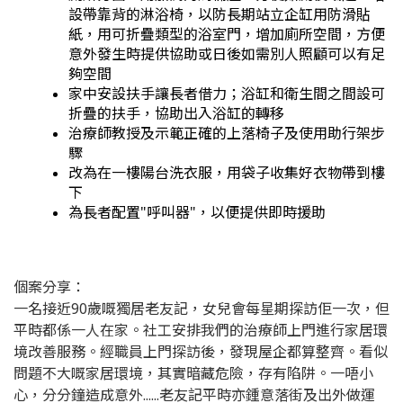
設帶靠背的淋浴椅，以防長期站立企缸用防滑貼
紙，用可折疊類型的浴室門，增加廁所空間，方便
意外發生時提供協助或日後如需別人照顧可以有足
夠空間
家中安設扶手讓長者借力；浴缸和衛生間之間設可
折疊的扶手，協助出入浴缸的轉移
治療師教授及示範正確的上落椅子及使用助行架步
驟
改為在一樓陽台洗衣服，用袋子收集好衣物帶到樓
下
為長者配置"呼叫器"，以便提供即時援助
個案分享：
一名接近90歲嘅獨居老友記，女兒會每星期探訪佢一次，但
平時都係一人在家。社工安排我們的治療師上門進行家居環
境改善服務。經職員上門探訪後，發現屋企都算整齊。看似
問題不大嘅家居環境，其實暗藏危險，存有陷阱。一唔小
心，分分鐘造成意外......老友記平時亦鍾意落街及出外做運