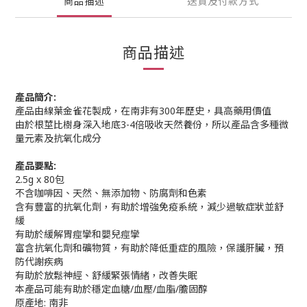
商品描述
送貨及付款方式
商品描述
產品簡介:
產品由線葉金雀花製成，在南非有300年歷史，具高藥用價值
由於根莖比樹身深入地底3-4倍吸收天然養份，所以產品含多種微
量元素及抗氧化成分
產品要點:
2.5g x 80包
不含咖啡因、天然、無添加物、防腐劑和色素
含有豐富的抗氧化劑，有助於增強免疫系統，減少過敏症狀並舒
緩
有助於緩解胃痙攣和嬰兒痙攣
富含抗氧化劑和礦物質，有助於降低重症的風險，保護肝臟，預
防代謝疾病
有助於放鬆神經、舒緩緊張情緒，改善失眠
本產品可能有助於穩定血糖/血壓/血脂/膽固醇
原產地: 南非