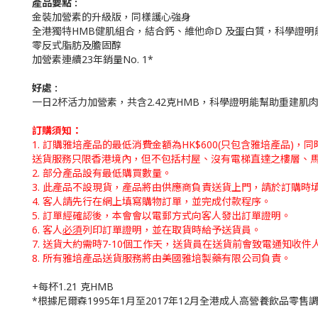
產品要點 :
金裝加營素的升級版，同樣護心強身
全港獨特HMB健肌組合，結合鈣、維他命D 及蛋白質，科學證
零反式脂肪及膽固醇
加營素連續23年銷量No. 1*
好處 :
一日2杯活力加營素，共含2.42克HMB，科學證明能幫助重建
訂購須知：
1. 訂購雅培產品的最低消費金額為HK$600(只包含雅培產品)
送貨服務只限香港境內，但不包括村屋、沒有電梯直達之樓層、馬
2. 部分產品設有最低購買數量。
3. 此產品不設現貨，產品將由供應商負責送貨上門，請於訂購時
4. 客人請先行在網上填寫購物訂單，並完成付款程序。
5. 訂單經確認後，本會會以電郵方式向客人發出訂單證明。
6. 客人
必須
列印訂單證明，並在取貨時給予送貨員。
7. 送貨大約需時7-10個工作天，送貨員在送貨前會致電通知收件
8. 所有雅培產品送貨服務將由美國雅培製藥有限公司負責。
+每杯1.21 克HMB
*根據尼爾森1995年1月至2017年12月全港成人高營養飲品零