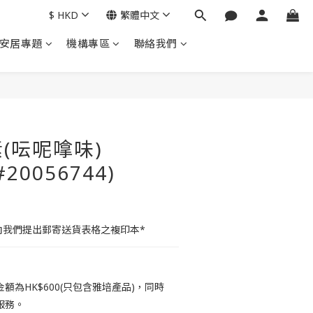
$
HKD
繁體中文
安居專題
機構專區
聯絡我們
立即購買
(呍呢嗱味)
#20056744)
向我們提出郵寄送貨表格之複印本*
額為HK$600(只包含雅培產品)，同時
服務。