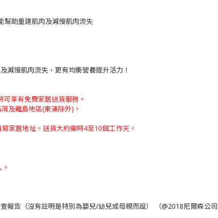
明能幫助重建肌肉及減慢肌肉流失
肌肉及減慢肌肉流失，更有均衡營養提升活力！
，同時可享有免費家居送貨服務。
灣及離島地區(東涌除外)。
填寫家居地址。
送貨大約需時4至10個工作天。
人。
售調查報告（沒有註明是特別為嬰兒/幼兒或母親而設） （@2018尼爾森公